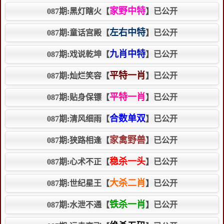
家野中特
087期:黑灯瞎火【
】已公开
左右中特
087期:童话宫殿【
】已公开
九肖中特
087期:戏说乾坤【
】已公开
平特一肖
087期:灿烂笑容【
】已公开
平特一肖
087期:贴身保镖【
】已公开
合数单双
087期:清风细雨【
】已公开
家禽野兽
087期:狭路相逢【
】已公开
稳杀一头
087期:心术不正【
】已公开
大杀二肖
087期:世纪星王【
】已公开
铁杀一肖
087期:水泄不通【
】已公开