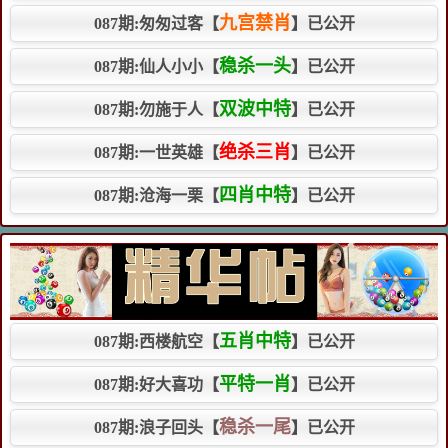
九宫禁肖
087期:匆匆过客【
】已公开
稳杀一头
087期:仙人小小【
】已公开
双波中特
087期:勿施于人【
】已公开
绝杀三肖
087期:一世英雄【
】已公开
四肖中特
087期:沧海一栗【
】已公开
五肖中特
087期:西楼航空【
】已公开
平特一肖
087期:好大喜功【
】已公开
稳杀一尾
087期:浪子回头【
】已公开