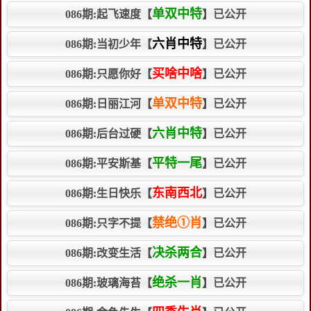
单双中特
086期:起飞速度【
】已公开
六肖中特
086期:当初少年【
】已公开
买啥中啥
086期:只愿你好【
】已公开
单双中特
086期:日丽江河【
】已公开
六肖中特
086期:后台过硬【
】已公开
平特一尾
086期:平安斯基【
】已公开
东南西北
086期:生日快乐【
】已公开
禁绝①肖
086期:只字不提【
】已公开
决杀两合
086期:改变生活【
】已公开
绝杀一肖
086期:玻璃海苔【
】已公开