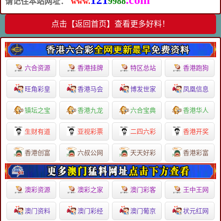
9988
请记住本站网址：
www.
点击【返回首页】查看更多好料！
六合资源
香港挂牌
特区总站
香港跑狗
旺角彩皇
香港马会
博发世家
凤凰信息
镇坛之宝
香港九龙
六合宝典
香港华人
生财有道
亚视彩票
二四六彩
香港开奖
香港创富
六叔公网
天天好彩
香港彩富
澳彩资源
澳彩之家
澳门彩客
王中王网
澳门资料
澳门彩经
澳门葡京
状元红网