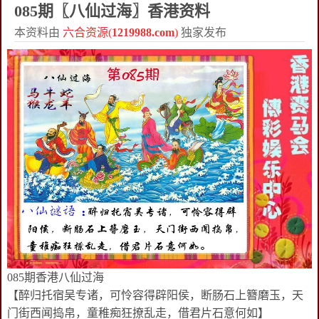
085期〖八仙过海〗香港资料
本资料由
六合资源(
1219988.com
)
独家发布
085期香港八仙过海
【醉归托宿吴专诸，可怜容得辟阳侯，断肠石上簪磨玉，天
门街西闻捣帛，童稚痴狂撩乱走，借君片石意何如】