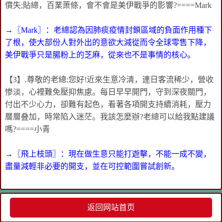
償失;貼總，百業萧條，會不會是美伊戰爭的影響?====Mark
→〖Mark〗：老總認為因肺痰疫情封鎖區域的負面作用種下
了根，使大部份人對外出的意欲大減從而令全球零售下降，
美伊戰爭只是腸粉上的芝麻，從來也不是事情的核心。
【3】.尊敬的老總:您好!近來生意冷清，連日客流稀少，營收
惨淡，心裡難免壓抑焦慮。每日早早開門，守到深夜關門，
付出不少心力，卻難有起色，看著各項開支持續消耗，壓力
層層叠加，時常陷入迷茫。我該怎麼辦?老總可以給我點建議
嗎?====小青
→〖飛上枝頭〗：現在做生意只能打遊擊，不能一成不變，
盡量減輕非必要的開支，並在可控範圍嘗試創新。
返回网站首页