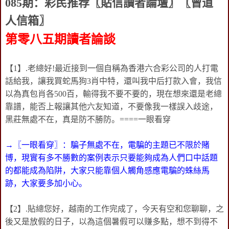
085期：彩民推荐〖貼信讀者論壇〗〖曾道
人信箱〗
第零八五
期讀者論談
【1】.老總好!最近接到一個自稱為香港六合彩公司的人打電
話給我，讓我買蛇馬狗3肖中特，還叫我中后打款入會，我信
以為真包肖各500百，輸得我不要不要的，現在想來還是老總
靠譜，能否上報讓其他六友知道，不要像我一樣誤入歧途，
黑莊無處不在，真是防不勝防。====一眼看穿
→〖一眼看穿〗：騙子無處不在，電騙的主題已不限於賭
博，現實有多不勝數的案例表示只要能夠成為人們口中話題
的都能成為陷阱，大家只能靠個人觸角感應電騙的蛛絲馬
跡，大家要多加小心。
【2】.貼總您好，越南的工作完成了，今天有空和您聊聊，之
後又是放假的日子，以為這個暑假可以赚多點，想不到得不