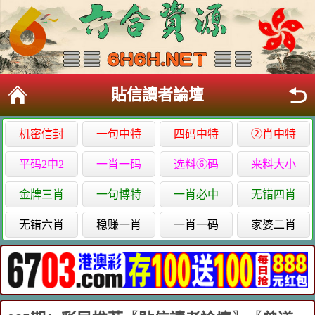
貼信讀者論壇
机密信封
一句中特
四码中特
②肖中特
平码2中2
一肖一码
选料⑥码
来料大小
金牌三肖
一句博特
一肖必中
无错四肖
无错六肖
稳赚一肖
一肖一码
家婆二肖