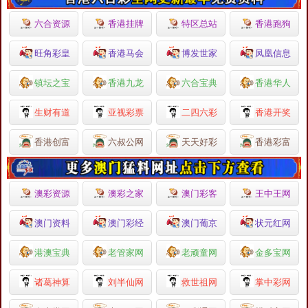
六合资源
香港挂牌
特区总站
香港跑狗
旺角彩皇
香港马会
博发世家
凤凰信息
镇坛之宝
香港九龙
六合宝典
香港华人
生财有道
亚视彩票
二四六彩
香港开奖
香港创富
六叔公网
天天好彩
香港彩富
澳彩资源
澳彩之家
澳门彩客
王中王网
澳门资料
澳门彩经
澳门葡京
状元红网
港澳宝典
老管家网
老顽童网
金多宝网
诸葛神算
刘半仙网
救世祖网
掌中彩网