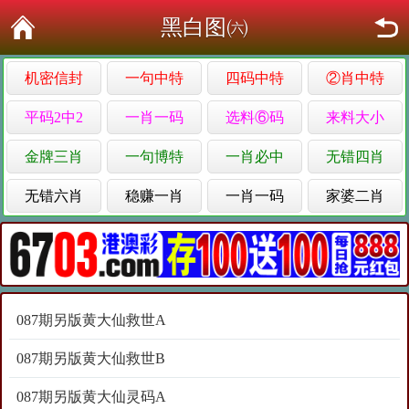
黑白图㈥
机密信封
一句中特
四码中特
②肖中特
平码2中2
一肖一码
选料⑥码
来料大小
金牌三肖
一句博特
一肖必中
无错四肖
无错六肖
稳赚一肖
一肖一码
家婆二肖
087期另版黄大仙救世A
087期另版黄大仙救世B
087期另版黄大仙灵码A