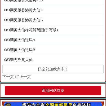
083期另版黄大仙灵码B
083期另版香港黄大仙A
083期另版香港黄大仙B
083期黄大仙梅花解码图(手写版)
083期黄大仙送码A
083期黄大仙送码B
083期无敌黄大仙
已全部加载完毕！
下一页
1/2
上一页
返回网站首页