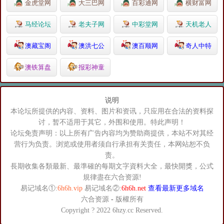
金虎堂网
大三巴网
百彩通网
横财富网
马经论坛
老夫子网
中彩堂网
天机老人
澳藏宝阁
澳洪七公
澳百顺网
奇人中特
澳铁算盘
报彩神童
说明
本论坛所提供的内容、资料、图片和资讯，只应用在合法的资料探
讨，暂不适用于其它，外围和使用。特此声明！
论坛免责声明：以上所有广告内容均为赞助商提供，本站不对其经
营行为负责。浏览或使用者须自行承担有关责任，本网站恕不负
责。
長期收集各類最新、最準確的每期文字資料大全，最快開獎，公式
規律盡在六合资源!
易记域名①:
6h6h.vip
易记域名②:
6h6h.net
查看最新更多域名
六合资源
-
版權所有
Copyright ? 2022 6hzy.cc Reserved.