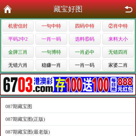
藏宝好图
机密信封
一句中特
四码中特
②肖中特
平码2中2
一肖一码
选料⑥码
来料大小
金牌三肖
一句博特
一肖必中
无错四肖
无错六肖
稳赚一肖
一肖一码
家婆二肖
087期藏宝图
087期藏宝图(正版)
087期藏宝图(最老版)