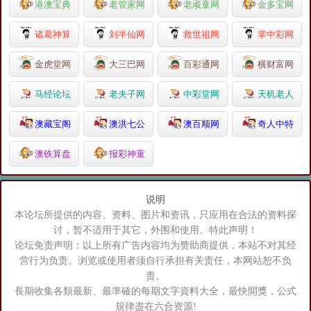
港澳宝典
老管家网
老顽童网
金多宝网
诸葛神算
刘半仙网
救世祖网
掌中彩网
金虎堂网
大三巴网
百彩通网
横财富网
马经论坛
老夫子网
中彩堂网
天机老人
澳藏宝阁
澳洪七公
澳百顺网
奇人中特
澳铁算盘
报彩神童
说明
本论坛所提供的内容、资料、图片和资讯，只应用在合法的资料探
讨，暂不适用于其它，外围和使用。特此声明！
论坛免责声明：以上所有广告内容均为赞助商提供，本站不对其经
营行为负责。浏览或使用者须自行承担有关责任，本网站恕不负
责。
長期收集各類最新、最準確的每期文字資料大全，最快開獎，公式
規律盡在六合资源!