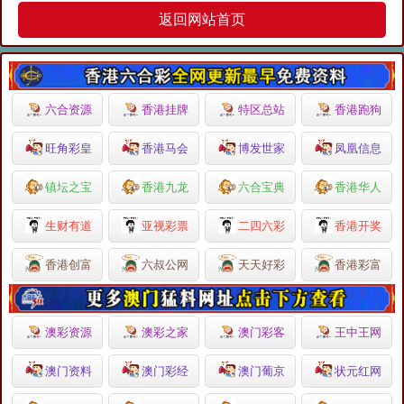
返回网站首页
六合资源
香港挂牌
特区总站
香港跑狗
旺角彩皇
香港马会
博发世家
凤凰信息
镇坛之宝
香港九龙
六合宝典
香港华人
生财有道
亚视彩票
二四六彩
香港开奖
香港创富
六叔公网
天天好彩
香港彩富
澳彩资源
澳彩之家
澳门彩客
王中王网
澳门资料
澳门彩经
澳门葡京
状元红网