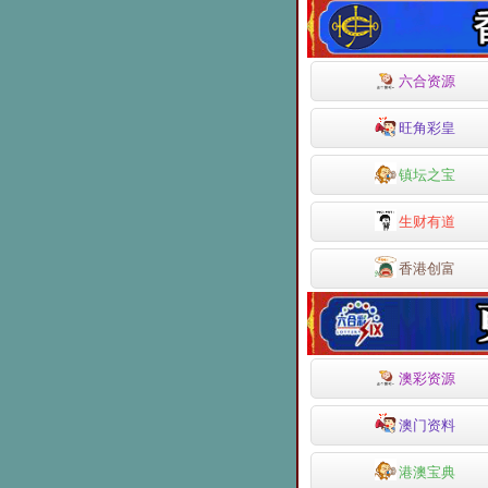
六合资源
旺角彩皇
镇坛之宝
生财有道
香港创富
澳彩资源
澳门资料
港澳宝典