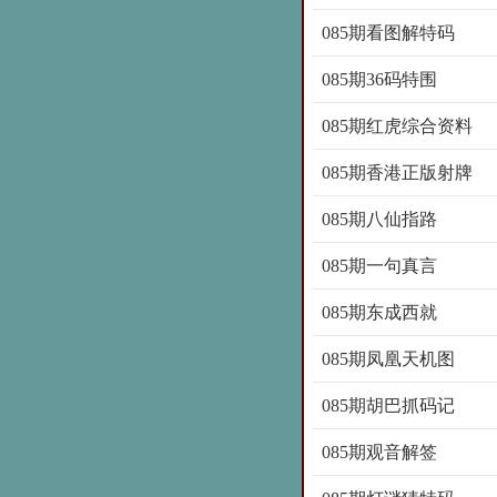
085期看图解特码
085期36码特围
085期红虎综合资料
085期香港正版射牌
085期八仙指路
085期一句真言
085期东成西就
085期凤凰天机图
085期胡巴抓码记
085期观音解签