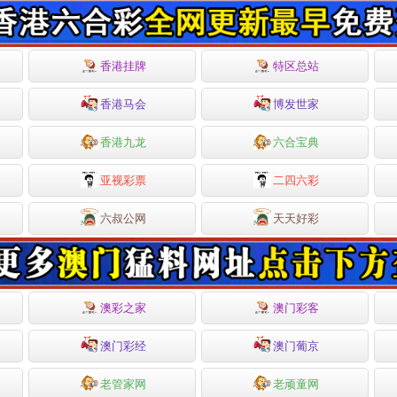
香港挂牌
特区总站
香港马会
博发世家
香港九龙
六合宝典
亚视彩票
二四六彩
六叔公网
天天好彩
澳彩之家
澳门彩客
澳门彩经
澳门葡京
老管家网
老顽童网