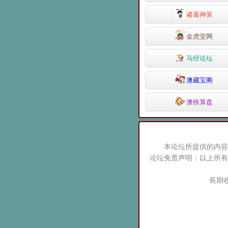
诸葛神算
金虎堂网
马经论坛
澳藏宝阁
澳铁算盘
本论坛所提供的内容
论坛免责声明：以上所有
長期