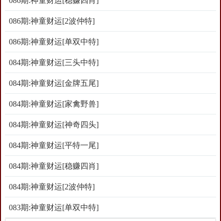
086期:神童财运[稳赚四肖]
086期:神童财运[2波仲特]
086期:神童财运[单双中特]
084期:神童财运[三头中特]
084期:神童财运[金牌五尾]
084期:神童财运[家禽野兽]
084期:神童财运[神奇四头]
084期:神童财运[平特一尾]
084期:神童财运[稳赚四肖]
084期:神童财运[2波仲特]
083期:神童财运[单双中特]