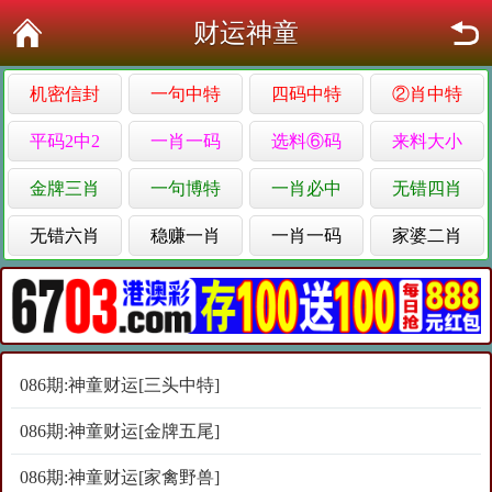
财运神童
机密信封
一句中特
四码中特
②肖中特
平码2中2
一肖一码
选料⑥码
来料大小
金牌三肖
一句博特
一肖必中
无错四肖
无错六肖
稳赚一肖
一肖一码
家婆二肖
086期:神童财运[三头中特]
086期:神童财运[金牌五尾]
086期:神童财运[家禽野兽]