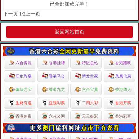
已全部加载完毕！
下一页
1/2
上一页
返回网站首页
六合资源
香港挂牌
特区总站
香港跑狗
旺角彩皇
香港马会
博发世家
凤凰信息
镇坛之宝
香港九龙
六合宝典
香港华人
生财有道
亚视彩票
二四六彩
香港开奖
香港创富
六叔公网
天天好彩
香港彩富