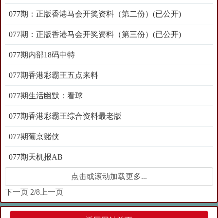
077期：正版香港马会开奖资料（第二份）(已公开)
077期：正版香港马会开奖资料（第三份）(已公开)
077期内部18码中特
077期香港彩霸王五点来料
077期生活幽默：看球
077期香港彩霸王综合资料最老版
077期葡京赌侠
077期天机报AB
点击或滚动加载更多...
下一页
2/8
上一页