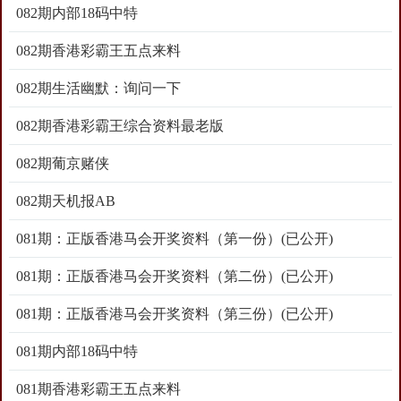
082期内部18码中特
082期香港彩霸王五点来料
082期生活幽默：询问一下
082期香港彩霸王综合资料最老版
082期葡京赌侠
082期天机报AB
081期：正版香港马会开奖资料（第一份）(已公开)
081期：正版香港马会开奖资料（第二份）(已公开)
081期：正版香港马会开奖资料（第三份）(已公开)
081期内部18码中特
081期香港彩霸王五点来料