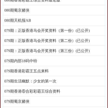
080期香港彩霸王综合资料最老版
080期葡京赌侠
080期天机报AB
079期：正版香港马会开奖资料（第一份）(已公开)
079期：正版香港马会开奖资料（第二份）(已公开)
079期：正版香港马会开奖资料（第三份）(已公开)
079期内部18码中特
079期香港彩霸王五点来料
079期生活幽默：少女的第一次
079期香港⑥合彩彩霸王综合资料
079期葡京赌侠