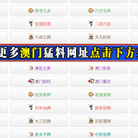
香港九龙
六合宝典
亚视彩票
二四六彩
六叔公网
天天好彩
澳彩之家
澳门彩客
澳门彩经
澳门葡京
老管家网
老顽童网
刘半仙网
救世祖网
大三巴网
百彩通网
老夫子网
中彩堂网