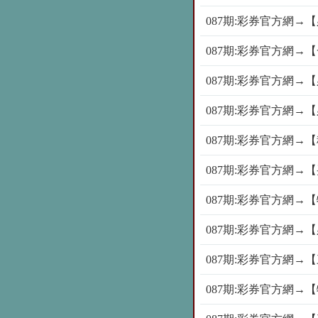
087期:彩券官方網→
087期:彩券官方網→
087期:彩券官方網→
087期:彩券官方網→
087期:彩券官方網→
087期:彩券官方網→
087期:彩券官方網→
087期:彩券官方網→
087期:彩券官方網→
087期:彩券官方網→