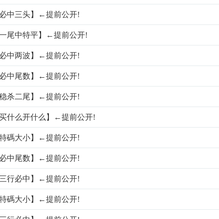
【必中三头】←提前公开!
【一尾中特平】←提前公开!
【必中两波】←提前公开!
【必中尾数】←提前公开!
【稳杀二尾】←提前公开!
【买什么开什么】←提前公开!
【特碼大小】←提前公开!
【必中尾数】←提前公开!
【三行必中】←提前公开!
【特碼大小】←提前公开!