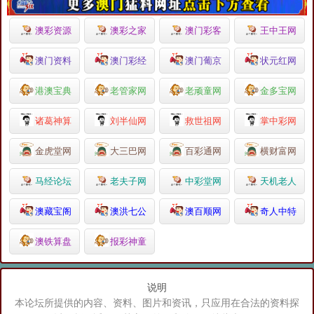
澳彩资源
澳彩之家
澳门彩客
王中王网
澳门资料
澳门彩经
澳门葡京
状元红网
港澳宝典
老管家网
老顽童网
金多宝网
诸葛神算
刘半仙网
救世祖网
掌中彩网
金虎堂网
大三巴网
百彩通网
横财富网
马经论坛
老夫子网
中彩堂网
天机老人
澳藏宝阁
澳洪七公
澳百顺网
奇人中特
澳铁算盘
报彩神童
说明
本论坛所提供的内容、资料、图片和资讯，只应用在合法的资料探