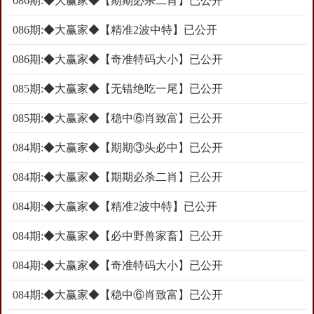
086期:◆大赢家◆【期期必杀二肖】已公开
086期:◆大赢家◆【精准2波中特】已公开
086期:◆大赢家◆【奇准特码大小】已公开
085期:◆大赢家◆【无错绝吃一尾】已公开
085期:◆大赢家◆【稳中⑥肖致富】已公开
084期:◆大赢家◆【期期③头必中】已公开
084期:◆大赢家◆【期期必杀二肖】已公开
084期:◆大赢家◆【精准2波中特】已公开
084期:◆大赢家◆【必中野兽家畜】已公开
084期:◆大赢家◆【奇准特码大小】已公开
084期:◆大赢家◆【稳中⑥肖致富】已公开